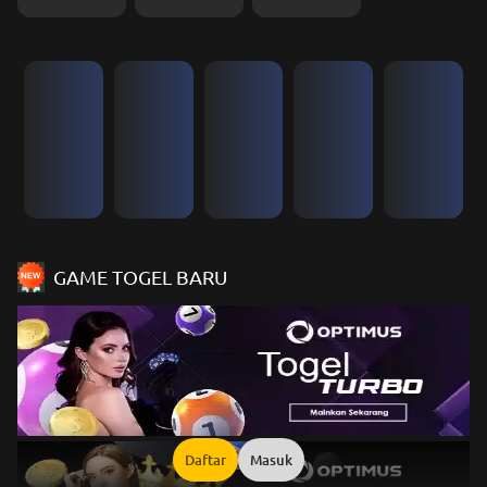
GAME TOGEL BARU
Daftar
Masuk